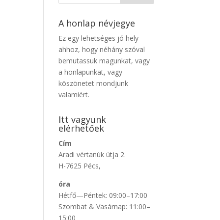
A honlap névjegye
Ez egy lehetséges jó hely
ahhoz, hogy néhány szóval
bemutassuk magunkat, vagy
a honlapunkat, vagy
köszönetet mondjunk
valamiért.
Itt vagyunk
elérhetőek
Cím
Aradi vértanúk útja 2.
H-7625 Pécs,
óra
Hétfő—Péntek: 09:00–17:00
Szombat & Vasárnap: 11:00–
15:00