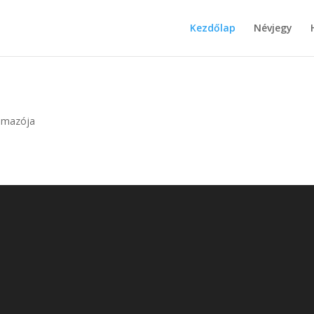
Kezdőlap
Névjegy
almazója