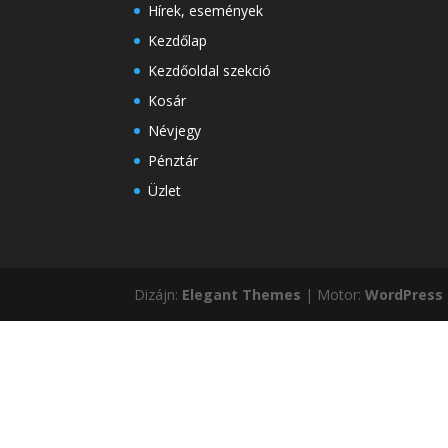
Hírek, események
Kezdőlap
Kezdőoldal szekció
Kosár
Névjegy
Pénztár
Üzlet
Dizájn:
Elegant Themes
| Motor:
WordPress